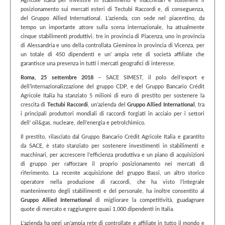
Agricole Italia per investire in stabilimenti e macchinari e sostenere il
posizionamento sui mercati esteri di Tectubi Raccordi e, di conseguenza,
del Gruppo Allied International. L’azienda, con sede nel piacentino, da
tempo un importante attore sulla scena internazionale, ha attualmente
cinque stabilimenti produttivi, tre in provincia di Piacenza, uno in provincia
di Alessandria e uno della controllata Gieminox in provincia di Vicenza, per
un totale di 450 dipendenti e un’ ampia rete di società affiliate che
garantisce una presenza in tutti i mercati geografici di interesse.
Roma, 25 settembre 2018
– SACE SIMEST, il polo dell’export e
dell’internazionalizzazione del gruppo CDP, e del Gruppo Bancario Crédit
Agricole Italia ha stanziato 5 milioni di euro di prestito per sostenere la
crescita di
Tectubi Raccordi
, un’azienda del
Gruppo Allied ​ International
, tra
i principali produttori mondiali di raccordi forgiati in acciaio per i settori
dell’ oil&gas, nucleare, dell’energia e petrolchimico.
Il prestito, rilasciato dal Gruppo Bancario Crédit Agricole Italia e garantito
da SACE, è stato stanziato per sostenere investimenti in stabilimenti e
macchinari, per accrescere l’efficienza produttiva e un piano di acquisizioni
di gruppo per rafforzare il proprio posizionamento nei mercati di
riferimento. La recente acquisizione del gruppo Bassi, un altro storico
operatore nella produzione di raccordi, che ha visto l’integrale
mantenimento degli stabilimenti e del personale, ha inoltre consentito al
Gruppo Allied International
di migliorare la competitività, guadagnare
quote di mercato e raggiungere quasi 1.000 dipendenti in Italia.
L’azienda ha oggi un’ampia rete di controllate e affiliate in tutto il mondo e