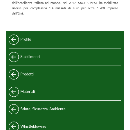
dell’eccellenza italiana nel mondo. Nel 2017, SACE SIMEST ha mobilitato
risorse per complessivi 1,4 miliardi di euro per oltre 1.700 imprese
dell'Emi.
Profilo
Stabilimenti
Prodotti
Standard
Materiali
Speciali
Acciaio e leghe di acciaio
Salute, Sicurezza, Ambiente
Standard di produzione
Acciaio inox
Codici di progettazione
Whistleblowing
Leghe non ferrose