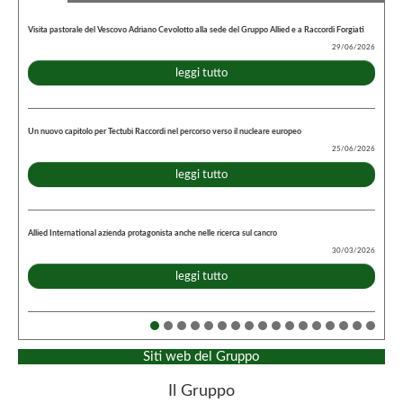
Visita pastorale del Vescovo Adriano Cevolotto alla sede del Gruppo Allied e a Raccordi Forgiati
29/06/2026
leggi tutto
Un nuovo capitolo per Tectubi Raccordi nel percorso verso il nucleare europeo
25/06/2026
leggi tutto
Allied International azienda protagonista anche nelle ricerca sul cancro
30/03/2026
leggi tutto
Siti web del Gruppo
Il Gruppo