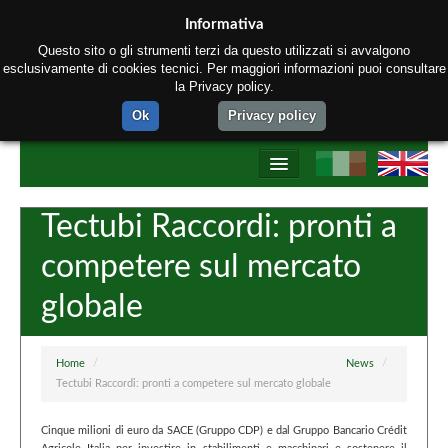
Informativa
Questo sito o gli strumenti terzi da questo utilizzati si avvalgono
esclusivamente di cookies tecnici. Per maggiori informazioni puoi consultare
la Privacy policy.
Ok
Privacy policy
Home
Tectubi Raccordi: pronti a
Chi siamo
competere sul mercato
Prodotti
globale
Processo produttivo
Network Tectubi Raccordi
Home
/
News
/
Tectubi Raccordi: pronti a competere sul mercato globale
Contatti
Cinque milioni di euro da SACE (Gruppo CDP) e dal Gruppo Bancario Crédit