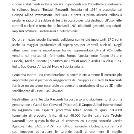
cinque stabilimenti in Italia con 450 dipendenti con l’obiettivo di sostenere
lo sviluppo locale.
Tectubi Raccordi
, fondata nel 1954 e acquisita dal
Gruppo Allied International
nel 2003, è stata la prima azienda italiana a
produrre raccordi a saldare di testa in acciaio per tubi destinati all’uso nelle
centrali nucleari e termiche, in impianti LNG, oleodotti, gasdotti, acquedotti,
impianti offshore , sottomarini e petrolchimici.
Da oltre mezzo secolo l’azienda collabora con le più importanti EPC ed è
anche la maggior produttrice di superpipes per centrali nucleari. Negli
ultimi dieci anni le esportazioni hanno rappresentato oltre il 90% delle
vendite nei mercati di riferimento: Europa (specialmente Regno Unito e
Francia), Medio Oriente (in particolare Emirati Arabi e Arabia Saudita), Cina,
India, Sud Corea, Africa del Nord e Sub-Sahariana.
L’America merita una considerazione a parte: è attualmente il mercato più
importante per il partner di maggioranza del Gruppo a cui
Tectubi Raccordi
fornisce un sostegno essenziale attraverso la produzione di curve 3D nello
stabilimento di Castel San Giovanni.
Negli ultimi anni
Tectubi Raccordi
ha costruito uno stabilimento di ultima
generazione a Castel San Giovanni (Piacenza). Il
Gruppo Allied International
ha raggiunto una capacità produttiva totale annua di quasi 100.000
tonnellate di prodotto finito, di cui 48.000 fornite dalla sola
Tectubi
Raccordi
. Con questa iniziativa, di concerto col Gruppo Bancario Crédit
Agricole Italia, SACE SIMEST, con ufficio regionale a Bologna, conferma il
suo impegno ad aiutare le aziende locali a esprimere il meglio