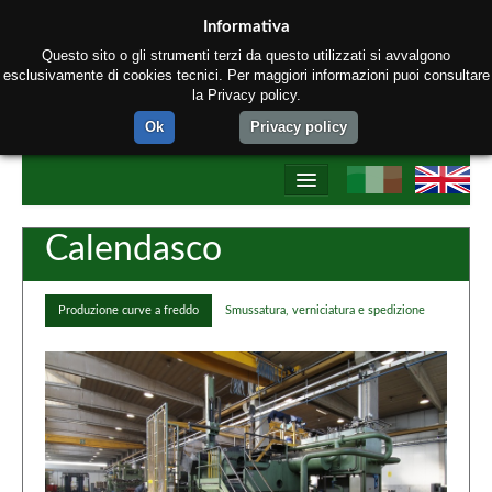
Informativa
Questo sito o gli strumenti terzi da questo utilizzati si avvalgono
esclusivamente di cookies tecnici. Per maggiori informazioni puoi consultare
la Privacy policy.
Ok
Privacy policy
Home
Calendasco
Chi siamo
Produzione curve a freddo
Smussatura, verniciatura e spedizione
Prodotti
Processo produttivo
Network Tectubi Raccordi
Contatti