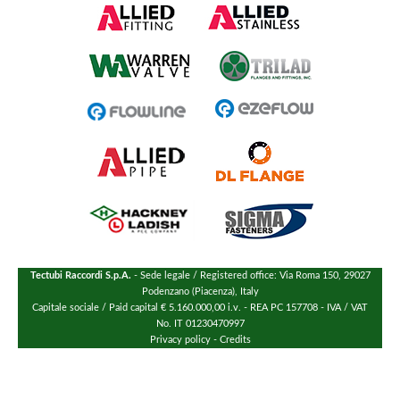
Tectubi Raccordi S.p.A.
- Sede legale / Registered office: Via Roma 150, 29027
Podenzano (Piacenza), Italy
Capitale sociale / Paid capital € 5.160.000,00 i.v. - REA PC 157708 - IVA / VAT
No. IT 01230470997
Privacy policy
-
Credits