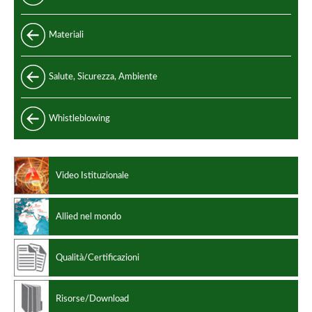
Standard
Materiali
Speciali
Acciaio e leghe di acciaio
Salute, Sicurezza, Ambiente
Standard di produzione
Acciaio inox
Codici di progettazione
Whistleblowing
Leghe non ferrose
Video Istituzionale
Allied nel mondo
Qualità/Certificazioni
Risorse/Download