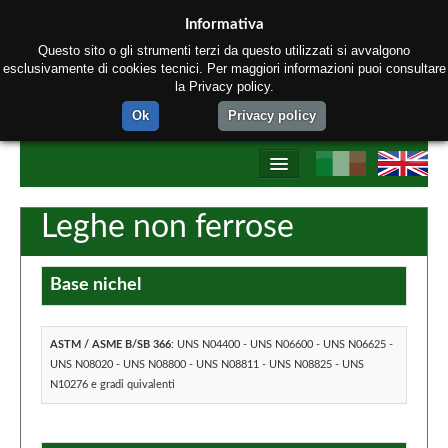
Informativa
Questo sito o gli strumenti terzi da questo utilizzati si avvalgono
esclusivamente di cookies tecnici. Per maggiori informazioni puoi consultare
la Privacy policy.
Ok
Privacy policy
Home
Leghe non ferrose
Chi siamo
Base nichel
Prodotti
Processo produttivo
ASTM / ASME B/SB 366
: UNS N04400 - UNS N06600 - UNS N06625 -
Network Tectubi Raccordi
UNS N08020 - UNS N08800 - UNS N08811 - UNS N08825 - UNS
N10276 e gradi quivalenti
Contatti