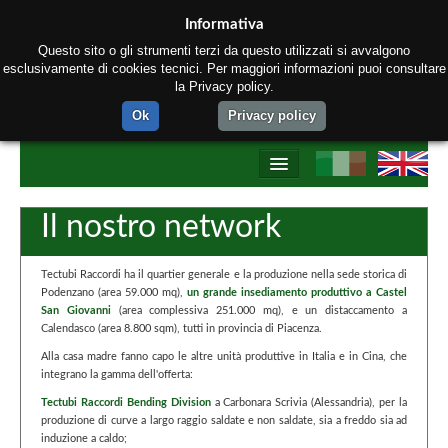
Informativa
Questo sito o gli strumenti terzi da questo utilizzati si avvalgono
esclusivamente di cookies tecnici. Per maggiori informazioni puoi consultare
la Privacy policy.
Ok
Privacy policy
Home
Il nostro network
Chi siamo
Tectubi Raccordi ha il quartier generale e la produzione nella sede storica di
Prodotti
Podenzano (area 59.000 mq),
un grande insediamento produttivo a Castel
San Giovanni
(area complessiva 251.000 mq), e un distaccamento a
Processo produttivo
Calendasco (area 8.800 sqm), tutti in provincia di Piacenza.
Alla casa madre fanno capo le altre unità produttive in Italia e in Cina, che
Network Tectubi Raccordi
integrano la gamma dell'offerta:
Tectubi Raccordi Bending Division
a Carbonara Scrivia (Alessandria), per la
Contatti
produzione di curve a largo raggio saldate e non saldate, sia a freddo sia ad
induzione a caldo;