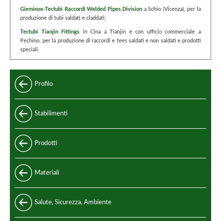
Gieminox-Tectubi Raccordi Welded Pipes Division
a Schio (Vicenza), per la
produzione di tubi saldati e claddati;
Tectubi Tianjin Fittings
in Cina a Tianjin e con ufficio commerciale a
Pechino, per la produzione di raccordi e tees saldati e non saldati e prodotti
speciali.
Profilo
Stabilimenti
Prodotti
Standard
Materiali
Speciali
Acciaio e leghe di acciaio
Salute, Sicurezza, Ambiente
Standard di produzione
Acciaio inox
Codici di progettazione