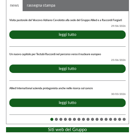
news
rassegna stampa
Visita pastorale del Vescovo Adriano Cevolotto alla sede del Gruppo Allied e a Raccordi Forgiati
29/06/2026
leggi tutto
Un nuovo capitolo per Tectubi Raccordi nel percorso verso il nucleare europeo
25/06/2026
leggi tutto
Allied International azienda protagonista anche nelle ricerca sul cancro
30/03/2026
leggi tutto
Siti web del Gruppo