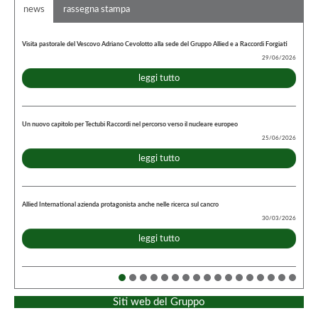
news
rassegna stampa
Visita pastorale del Vescovo Adriano Cevolotto alla sede del Gruppo Allied e a Raccordi Forgiati
29/06/2026
leggi tutto
Un nuovo capitolo per Tectubi Raccordi nel percorso verso il nucleare europeo
25/06/2026
leggi tutto
Allied International azienda protagonista anche nelle ricerca sul cancro
30/03/2026
leggi tutto
Siti web del Gruppo