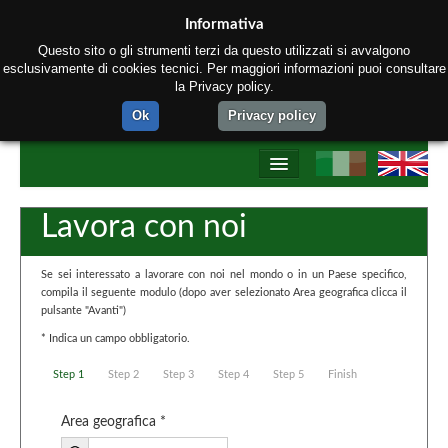
Informativa
Questo sito o gli strumenti terzi da questo utilizzati si avvalgono
esclusivamente di cookies tecnici. Per maggiori informazioni puoi consultare
la Privacy policy.
Ok
Privacy policy
Home
Lavora con noi
Chi siamo
Se sei interessato a lavorare con noi nel mondo o in un Paese specifico,
Prodotti
compila il seguente modulo (dopo aver selezionato Area geografica clicca il
pulsante "Avanti")
Processo produttivo
* Indica un campo obbligatorio.
Network Tectubi Raccordi
Step 1
Step 2
Step 3
Step 4
Step 5
Finish
Contatti
Area geografica *