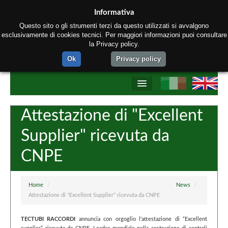
Informativa
Questo sito o gli strumenti terzi da questo utilizzati si avvalgono
esclusivamente di cookies tecnici. Per maggiori informazioni puoi consultare
la Privacy policy.
Ok
Privacy policy
Home
Attestazione di "Excellent
Chi siamo
Supplier" ricevuta da
Prodotti
CNPE
Processo produttivo
Network Tectubi Raccordi
Home
/
News
/
Attestazione di "Excellent Supplier" ricevuta da CNPE
Contatti
TECTUBI RACCORDI
annuncia con orgoglio l'attestazione di “Excellent