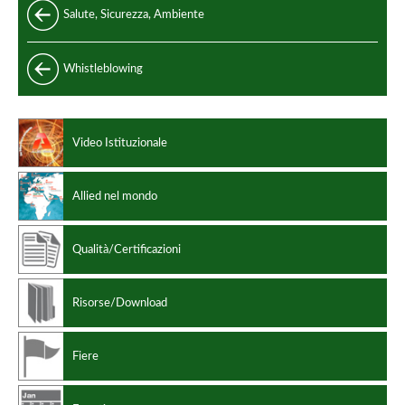
Acciaio e leghe di acciaio
Salute, Sicurezza, Ambiente
Standard di produzione
Acciaio inox
Codici di progettazione
Whistleblowing
Leghe non ferrose
Video Istituzionale
Allied nel mondo
Qualità/Certificazioni
Risorse/Download
Fiere