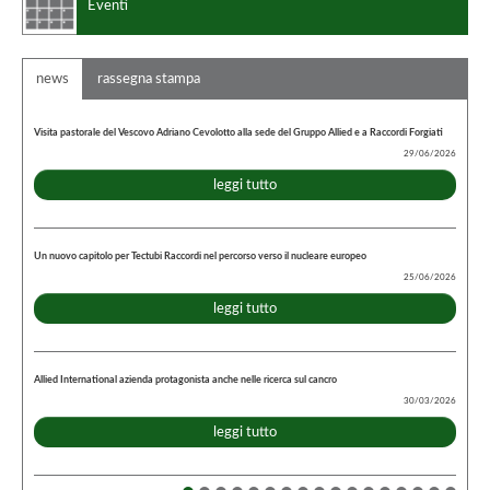
Eventi
news
rassegna stampa
Visita pastorale del Vescovo Adriano Cevolotto alla sede del Gruppo Allied e a Raccordi Forgiati
29/06/2026
leggi tutto
Un nuovo capitolo per Tectubi Raccordi nel percorso verso il nucleare europeo
25/06/2026
leggi tutto
Allied International azienda protagonista anche nelle ricerca sul cancro
30/03/2026
leggi tutto