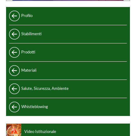
Profilo
Stabilimenti
Prodotti
Standard
Materiali
Speciali
Acciaio e leghe di acciaio
Salute, Sicurezza, Ambiente
Standard di produzione
Acciaio inox
Codici di progettazione
Whistleblowing
Leghe non ferrose
Video Istituzionale