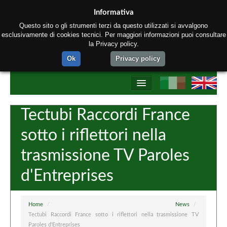
Informativa
Questo sito o gli strumenti terzi da questo utilizzati si avvalgono
esclusivamente di cookies tecnici. Per maggiori informazioni puoi consultare
la Privacy policy.
Ok
Privacy policy
Home
Tectubi Raccordi France
Chi siamo
sotto i riflettori nella
Prodotti
trasmissione TV Paroles
Processo produttivo
d'Entreprises
Network Tectubi Raccordi
Contatti
Home
/
News
/
Tectubi Raccordi France sotto i riflettori nella trasmissione TV
Paroles d'Entreprises