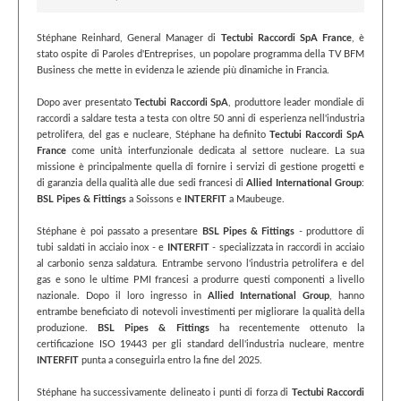
Stéphane Reinhard, General Manager di
Tectubi Raccordi SpA France
, è
stato ospite di Paroles d'Entreprises, un popolare programma della TV BFM
Business che mette in evidenza le aziende più dinamiche in Francia.
Dopo aver presentato
Tectubi Raccordi SpA
, produttore leader mondiale di
raccordi a saldare testa a testa con oltre 50 anni di esperienza nell'industria
petrolifera, del gas e nucleare, Stéphane ha definito
Tectubi Raccordi SpA
France
come unità interfunzionale dedicata al settore nucleare. La sua
missione è principalmente quella di fornire i servizi di gestione progetti e
di garanzia della qualità alle due sedi francesi di
Allied International Group
:
BSL Pipes & Fittings
a Soissons e
INTERFIT
a Maubeuge.
Stéphane è poi passato a presentare
BSL Pipes & Fittings
- produttore di
tubi saldati in acciaio inox - e
INTERFIT
- specializzata in raccordi in acciaio
al carbonio senza saldatura. Entrambe servono l'industria petrolifera e del
gas e sono le ultime PMI francesi a produrre questi componenti a livello
nazionale. Dopo il loro ingresso in
Allied International Group
, hanno
entrambe beneficiato di notevoli investimenti per migliorare la qualità della
produzione.
BSL Pipes & Fittings
ha recentemente ottenuto la
certificazione ISO 19443 per gli standard dell'industria nucleare, mentre
INTERFIT
punta a conseguirla entro la fine del 2025.
Stéphane ha successivamente delineato i punti di forza di
Tectubi Raccordi