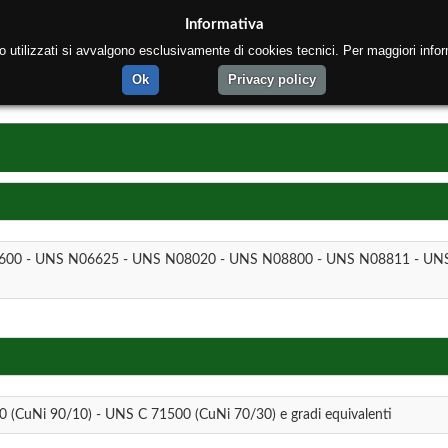
Informativa
to utilizzati si avvalgono esclusivamente di cookies tecnici. Per maggiori infor
ome
Chi siamo
Prodotti
Processo produttivo
N
Ok
Privacy policy
600 - UNS N06625 - UNS N08020 - UNS N08800 - UNS N08811 - UN
 (CuNi 90/10) - UNS C 71500 (CuNi 70/30) e gradi equivalenti