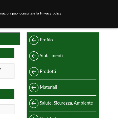
mazioni puoi consultare la Privacy policy.
etwork Tectubi Raccordi
Contatti
Profilo
Stabilimenti
S
Prodotti
Standard
Materiali
Speciali
Acciaio e leghe di acciaio
Salute, Sicurezza, Ambiente
Standard di produzione
Acciaio inox
Codici di progettazione