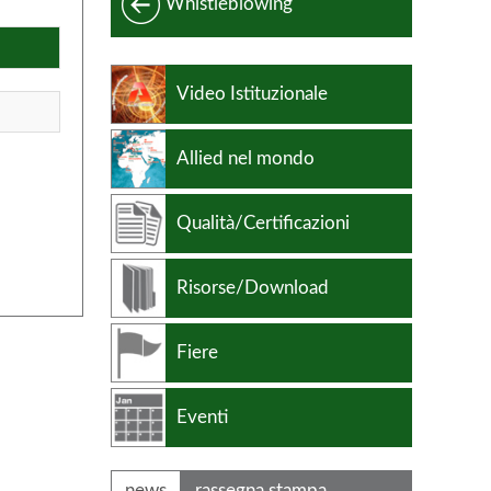
Whistleblowing
Leghe non ferrose
Video Istituzionale
Allied nel mondo
Qualità/Certificazioni
Risorse/Download
Fiere
Eventi
news
rassegna stampa